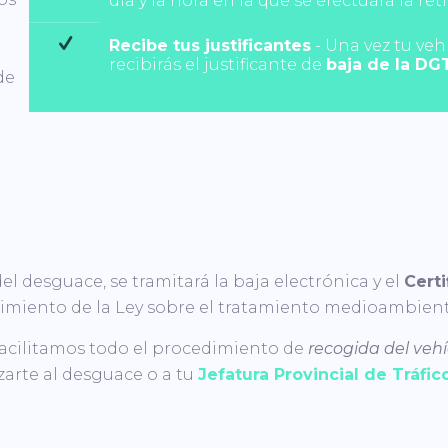
día y la hora en la que se efectuará la re
Recibe tus justificantes
- Una vez tu veh
recibirás el justificante de
baja de la DG
de
del desguace, se tramitará la baja electrónica y el
Cert
plimiento de la Ley sobre el tratamiento medioambient
acilitamos todo el procedimiento de
recogida del vehí
zarte al desguace o a tu
Jefatura Provincial de Tráfic