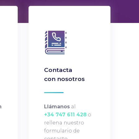
Contacta
con nosotros
n
Llámanos
al
+34 747 611 428
o
rellena nuestro
formulario de
contacto.