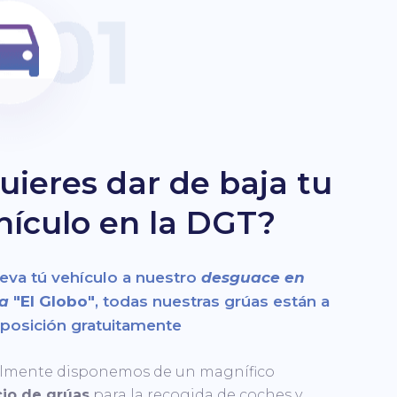
uieres dar de baja tu
hículo en la DGT?
va tú vehículo a nuestro
desguace en
la
"El Globo"
, todas nuestras grúas están a
sposición gratuitamente
lmente disponemos de un magnífico
cio de grúas
para la recogida de coches y