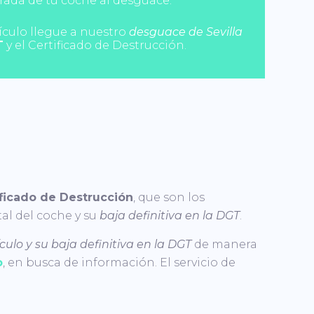
tirada de tu coche al desguace.
ículo llegue a nuestro
desguace de Sevilla
T
y el Certificado de Destrucción.
ificado de Destrucción
, que son los
al del coche y su
baja definitiva en la DGT
.
culo y su baja definitiva en la DGT
de manera
o
, en busca de información. El servicio de