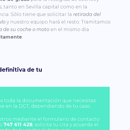
, tanto en Sevilla capital como en la
cia. Sólo tiene que solicitar la
retirada del
ulo
y nuestro equipo hará el resto. Tramitamos
a de su coche o moto
en el mismo día
itamente
.
definitiva de tu
s toda la documentación que necesitas
che en la DGT, dependiendo de tu caso.
tros mediante el formulario de contacto
no
747 611 428
, solicita tu cita y acuerda el