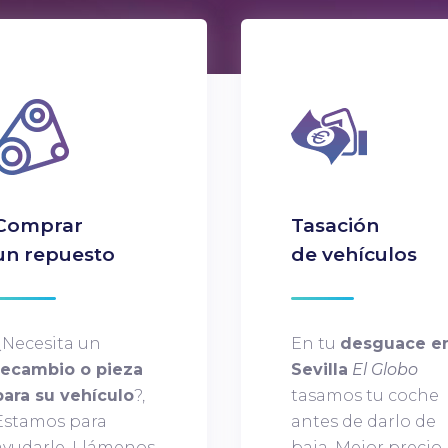
Comprar
Tasación
un repuesto
de vehículos
¿Necesita un
En tu
desguace e
recambio o pieza
Sevilla
El Globo
para su vehículo
?,
tasamos tu coche
Estamos para
antes de darlo de
ayudarle. Llámenos
baja. Mejor precio