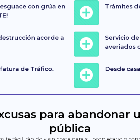
 desguace con grúa en
Trámites de
TE!
 destrucción acorde a
Servicio de
averiados c
fatura de Tráfico.
Desde casa,
xcusas para abandonar un
pública
ámite fácil, rápido y sin coste para su propietario o c