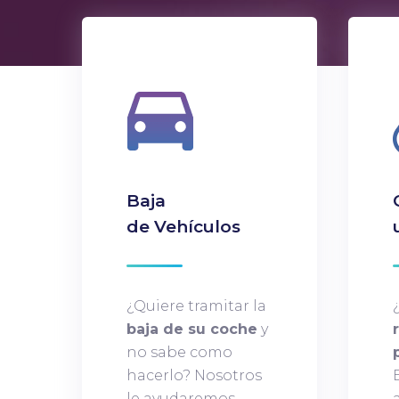
Baja
de Vehículos
¿Quiere tramitar la
baja de su coche
y
no sabe como
hacerlo? Nosotros
le ayudaremos