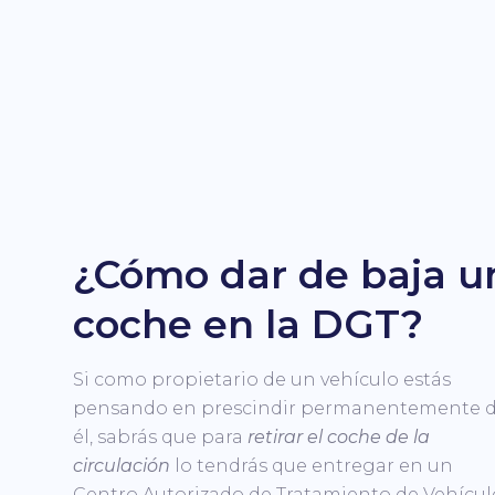
¿Cómo dar de baja u
coche en la DGT?
Si como propietario de un vehículo estás
pensando en prescindir permanentemente 
él, sabrás que para
retirar el coche de la
circulación
lo tendrás que entregar en un
Centro Autorizado de Tratamiento de Vehícul